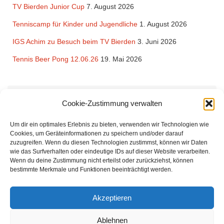
TV Bierden Junior Cup
7. August 2026
Tenniscamp für Kinder und Jugendliche
1. August 2026
IGS Achim zu Besuch beim TV Bierden
3. Juni 2026
Tennis Beer Pong 12.06.26
19. Mai 2026
Rechtliches
Cookie-Zustimmung verwalten
Impressum
und
Datenschutzerklärung
des TV Bierden von 1990
Um dir ein optimales Erlebnis zu bieten, verwenden wir Technologien wie
e.V.
Cookies, um Geräteinformationen zu speichern und/oder darauf
zuzugreifen. Wenn du diesen Technologien zustimmst, können wir Daten
wie das Surfverhalten oder eindeutige IDs auf dieser Website verarbeiten.
Wenn du deine Zustimmung nicht erteilst oder zurückziehst, können
bestimmte Merkmale und Funktionen beeinträchtigt werden.
Der Tennisverein Bierden von 1990 bietet Tennis zu günstigen Beiträgen für
Akzeptieren
Familien und Einzelmitglieder. Unsere Mitglieder kommen aus Achim, Oyten,
Uphusen, Thedinghausen. Uns verbindet die Freude am Tennisspielen.
Ablehnen