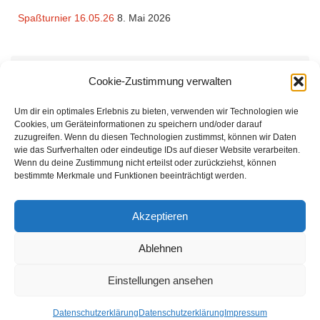
Spaßturnier 16.05.26
8. Mai 2026
Rechtliches
Cookie-Zustimmung verwalten
Impressum
und
Datenschutzerklärung
des TV Bierden von 1990
Um dir ein optimales Erlebnis zu bieten, verwenden wir Technologien wie
e.V.
Cookies, um Geräteinformationen zu speichern und/oder darauf
zuzugreifen. Wenn du diesen Technologien zustimmst, können wir Daten
wie das Surfverhalten oder eindeutige IDs auf dieser Website verarbeiten.
Wenn du deine Zustimmung nicht erteilst oder zurückziehst, können
bestimmte Merkmale und Funktionen beeinträchtigt werden.
Der Tennisverein Bierden von 1990 bietet Tennis zu günstigen Beiträgen für
Akzeptieren
Familien und Einzelmitglieder. Unsere Mitglieder kommen aus Achim, Oyten,
Uphusen, Thedinghausen. Uns verbindet die Freude am Tennisspielen.
Ablehnen
Sowohl für Einsteiger als auch Fortgeschrittene sind wir ein idealer Verein.
Einstellungen ansehen
Startseite
Der Verein
Termine
Kinder & Jugend
Mitglied werden
Für Mitglieder
Kontakt
Datenschutzerklärung
Datenschutzerklärung
Impressum
Präsentiert von
Tempera
&
WordPress.