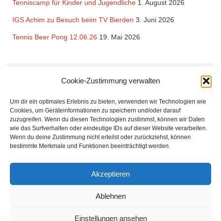
Tenniscamp für Kinder und Jugendliche
1. August 2026
IGS Achim zu Besuch beim TV Bierden
3. Juni 2026
Tennis Beer Pong 12.06.26
19. Mai 2026
Rechtliches
Cookie-Zustimmung verwalten
Impressum
und
Datenschutzerklärung
des TV Bierden von 1990
Um dir ein optimales Erlebnis zu bieten, verwenden wir Technologien wie
e.V.
Cookies, um Geräteinformationen zu speichern und/oder darauf
zuzugreifen. Wenn du diesen Technologien zustimmst, können wir Daten
wie das Surfverhalten oder eindeutige IDs auf dieser Website verarbeiten.
Wenn du deine Zustimmung nicht erteilst oder zurückziehst, können
bestimmte Merkmale und Funktionen beeinträchtigt werden.
Der Tennisverein Bierden von 1990 bietet Tennis zu günstigen Beiträgen für
Akzeptieren
Familien und Einzelmitglieder. Unsere Mitglieder kommen aus Achim, Oyten,
Uphusen, Thedinghausen. Uns verbindet die Freude am Tennisspielen.
Ablehnen
Sowohl für Einsteiger als auch Fortgeschrittene sind wir ein idealer Verein.
Einstellungen ansehen
Startseite
Der Verein
Termine
Kinder & Jugend