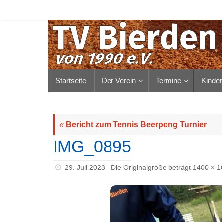
Zum
Inhalt
springen
Zum
Startseite
Der Verein
Termine
Kinde
Inhalt
springen
«
Bericht zum Tennis Beerpong Turnier
IMG_0895
29. Juli 2023
Die Originalgröße beträgt
1400 × 1