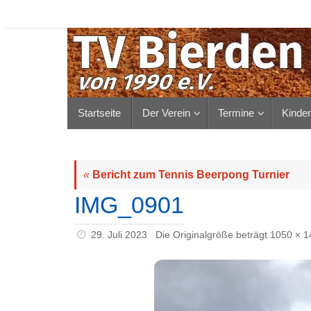
Zum
Inhalt
springen
Zum
Startseite
Der Verein
Termine
Kinde
Inhalt
springen
«
Bericht zum Tennis Beerpong Turnier
IMG_0901
29. Juli 2023
Die Originalgröße beträgt
1050 × 1