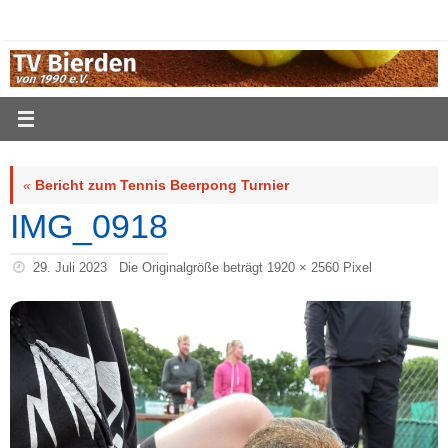
Zum
Inhalt
springen
«
Bericht zum Tennis Beerpong Turnier
IMG_0918
29. Juli 2023
Die Originalgröße beträgt
1920 × 2560
Pixel