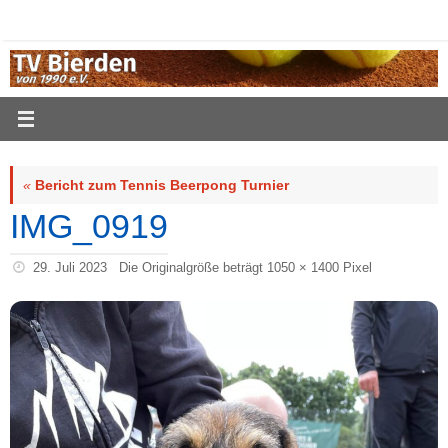
Zum
Inhalt
springen
«
Bericht zum Tennis Beerpong Turnier
IMG_0919
29. Juli 2023
Die Originalgröße beträgt
1050 × 1400
Pixel