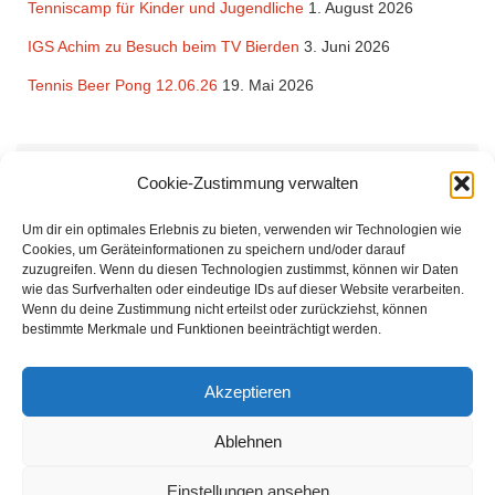
Tenniscamp für Kinder und Jugendliche
1. August 2026
IGS Achim zu Besuch beim TV Bierden
3. Juni 2026
Tennis Beer Pong 12.06.26
19. Mai 2026
Rechtliches
Cookie-Zustimmung verwalten
Impressum
und
Datenschutzerklärung
des TV Bierden von 1990
Um dir ein optimales Erlebnis zu bieten, verwenden wir Technologien wie
e.V.
Cookies, um Geräteinformationen zu speichern und/oder darauf
zuzugreifen. Wenn du diesen Technologien zustimmst, können wir Daten
wie das Surfverhalten oder eindeutige IDs auf dieser Website verarbeiten.
Wenn du deine Zustimmung nicht erteilst oder zurückziehst, können
bestimmte Merkmale und Funktionen beeinträchtigt werden.
Der Tennisverein Bierden von 1990 bietet Tennis zu günstigen Beiträgen für
Akzeptieren
Familien und Einzelmitglieder. Unsere Mitglieder kommen aus Achim, Oyten,
Uphusen, Thedinghausen. Uns verbindet die Freude am Tennisspielen.
Ablehnen
Sowohl für Einsteiger als auch Fortgeschrittene sind wir ein idealer Verein.
Einstellungen ansehen