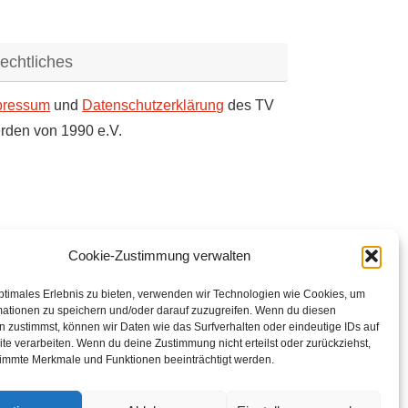
echtliches
pressum
und
Datenschutzerklärung
des TV
rden von 1990 e.V.
Cookie-Zustimmung verwalten
ptimales Erlebnis zu bieten, verwenden wir Technologien wie Cookies, um
mationen zu speichern und/oder darauf zuzugreifen. Wenn du diesen
 zustimmst, können wir Daten wie das Surfverhalten oder eindeutige IDs auf
te verarbeiten. Wenn du deine Zustimmung nicht erteilst oder zurückziehst,
immte Merkmale und Funktionen beeinträchtigt werden.
eder kommen aus Achim, Oyten, Uphusen, Thedinghausen.