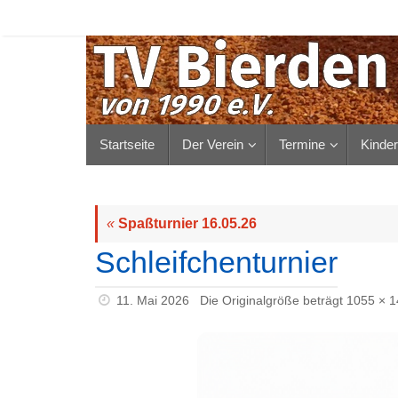
Zum
Inhalt
springen
Zum
Startseite
Der Verein
Termine
Kinde
Inhalt
springen
«
Spaßturnier 16.05.26
Schleifchenturnier
11. Mai 2026
Die Originalgröße beträgt
1055 × 