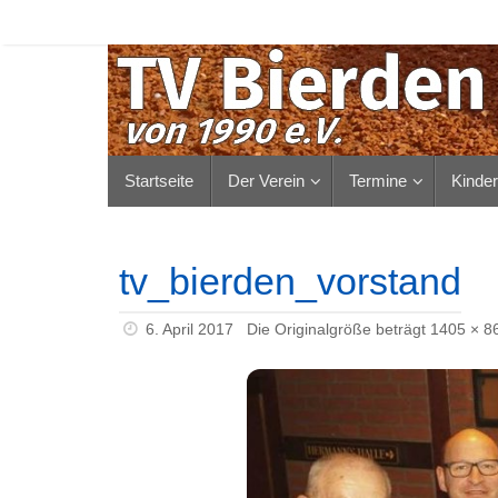
Zum
Inhalt
springen
Zum
Startseite
Der Verein
Termine
Kinde
Inhalt
springen
tv_bierden_vorstand
6. April 2017
Die Originalgröße beträgt
1405 × 8