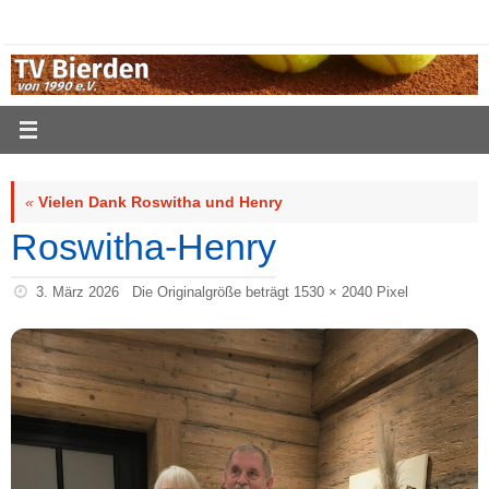
Zum
Inhalt
springen
«
Vielen Dank Roswitha und Henry
Roswitha-Henry
3. März 2026
Die Originalgröße beträgt
1530 × 2040
Pixel