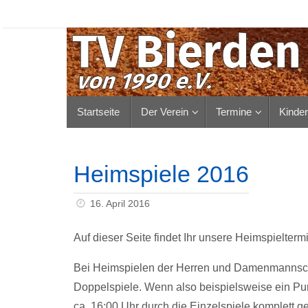
Zum
Inhalt
springen
Zum
Startseite
Der Verein
Termine
Kinde
Inhalt
springen
Heimspiele 2016
16. April 2016
Auf dieser Seite findet Ihr unsere Heimspielter
Bei Heimspielen der Herren und Damenmannschaf
Doppelspiele. Wenn also beispielsweise ein Pun
ca. 16:00 Uhr durch die Einzelspiele komplett ge