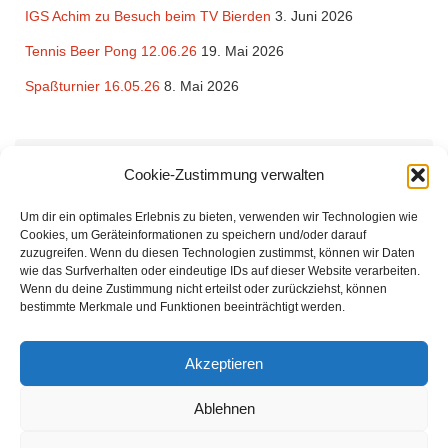
IGS Achim zu Besuch beim TV Bierden
3. Juni 2026
Tennis Beer Pong 12.06.26
19. Mai 2026
Spaßturnier 16.05.26
8. Mai 2026
Rechtliches
Cookie-Zustimmung verwalten
Impressum
und
Datenschutzerklärung
des TV Bierden von 1990
Um dir ein optimales Erlebnis zu bieten, verwenden wir Technologien wie
e.V.
Cookies, um Geräteinformationen zu speichern und/oder darauf
zuzugreifen. Wenn du diesen Technologien zustimmst, können wir Daten
wie das Surfverhalten oder eindeutige IDs auf dieser Website verarbeiten.
Wenn du deine Zustimmung nicht erteilst oder zurückziehst, können
bestimmte Merkmale und Funktionen beeinträchtigt werden.
Der Tennisverein Bierden von 1990 bietet Tennis zu günstigen Beiträgen für
Akzeptieren
Familien und Einzelmitglieder. Unsere Mitglieder kommen aus Achim, Oyten,
Uphusen, Thedinghausen. Uns verbindet die Freude am Tennisspielen.
Ablehnen
Sowohl für Einsteiger als auch Fortgeschrittene sind wir ein idealer Verein.