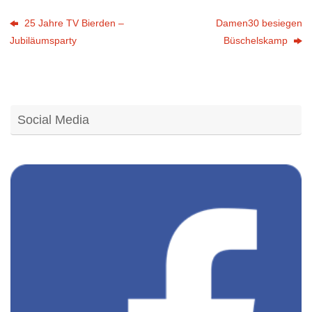
25 Jahre TV Bierden –
Damen30 besiegen
Jubiläumsparty
Büschelskamp
Social Media