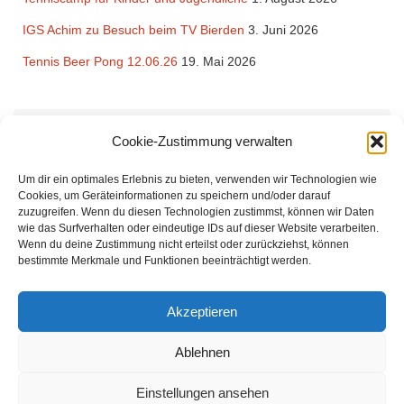
IGS Achim zu Besuch beim TV Bierden
3. Juni 2026
Tennis Beer Pong 12.06.26
19. Mai 2026
Rechtliches
Cookie-Zustimmung verwalten
Impressum
und
Datenschutzerklärung
des TV Bierden von 1990
Um dir ein optimales Erlebnis zu bieten, verwenden wir Technologien wie
e.V.
Cookies, um Geräteinformationen zu speichern und/oder darauf
zuzugreifen. Wenn du diesen Technologien zustimmst, können wir Daten
wie das Surfverhalten oder eindeutige IDs auf dieser Website verarbeiten.
Wenn du deine Zustimmung nicht erteilst oder zurückziehst, können
bestimmte Merkmale und Funktionen beeinträchtigt werden.
Der Tennisverein Bierden von 1990 bietet Tennis zu günstigen Beiträgen für
Akzeptieren
Familien und Einzelmitglieder. Unsere Mitglieder kommen aus Achim, Oyten,
Uphusen, Thedinghausen. Uns verbindet die Freude am Tennisspielen.
Ablehnen
Sowohl für Einsteiger als auch Fortgeschrittene sind wir ein idealer Verein.
Einstellungen ansehen
Startseite
Der Verein
Termine
Kinder & Jugend